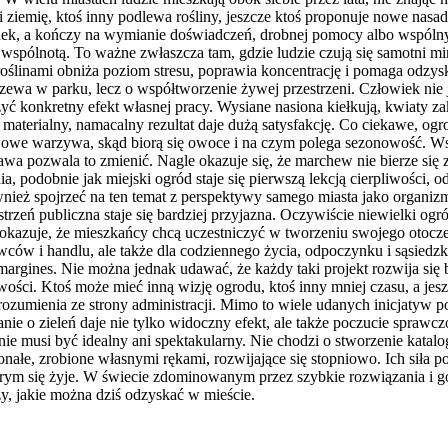
si ziemię, ktoś inny podlewa rośliny, jeszcze ktoś proponuje nowe na
ek, a kończy na wymianie doświadczeń, drobnej pomocy albo wspólnym
j wspólnotą. To ważne zwłaszcza tam, gdzie ludzie czują się samotni 
 roślinami obniża poziom stresu, poprawia koncentrację i pomaga odzys
 drzewa w parku, lecz o współtworzenie żywej przestrzeni. Człowiek nie
konkretny efekt własnej pracy. Wysiane nasiona kiełkują, kwiaty zakw
 materialny, namacalny rezultat daje dużą satysfakcję. Co ciekawe, og
we warzywa, skąd biorą się owoce i na czym polega sezonowość. Wszy
 pozwala to zmienić. Nagle okazuje się, że marchew nie bierze się z 
 podobnie jak miejski ogród staje się pierwszą lekcją cierpliwości, o
nież spojrzeć na ten temat z perspektywy samego miasta jako organizm
trzeń publiczna staje się bardziej przyjazna. Oczywiście niewielki o
zuje, że mieszkańcy chcą uczestniczyć w tworzeniu swojego otoczenia
w i handlu, ale także dla codziennego życia, odpoczynku i sąsiedzkie
margines. Nie można jednak udawać, że każdy taki projekt rozwija si
ości. Ktoś może mieć inną wizję ogrodu, ktoś inny mniej czasu, a je
rozumienia ze strony administracji. Mimo to wiele udanych inicjatyw p
nie o zieleń daje nie tylko widoczny efekt, ale także poczucie sprawc
ie musi być idealny ani spektakularny. Nie chodzi o stworzenie katalo
onałe, zrobione własnymi rękami, rozwijające się stopniowo. Ich siła po
órym się żyje. W świecie zdominowanym przez szybkie rozwiązania i go
y, jakie można dziś odzyskać w mieście.