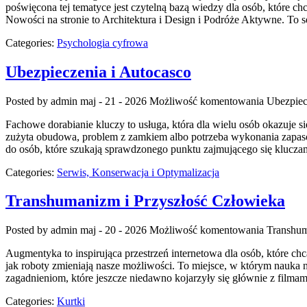
poświęcona tej tematyce jest czytelną bazą wiedzy dla osób, które ch
Nowości na stronie to Architektura i Design i Podróże Aktywne. To 
Categories:
Psychologia cyfrowa
Ubezpieczenia i Autocasco
Posted by admin
maj - 21 - 2026
Możliwość komentowania
Ubezpiec
Fachowe dorabianie kluczy to usługa, która dla wielu osób okazuje
zużyta obudowa, problem z zamkiem albo potrzeba wykonania zapasow
do osób, które szukają sprawdzonego punktu zajmującego się kluc
Categories:
Serwis, Konserwacja i Optymalizacja
Transhumanizm i Przyszłość Człowieka
Posted by admin
maj - 20 - 2026
Możliwość komentowania
Transhum
Augmentyka to inspirująca przestrzeń internetowa dla osób, które chc
jak roboty zmieniają nasze możliwości. To miejsce, w którym nauka n
zagadnieniom, które jeszcze niedawno kojarzyły się głównie z filmam
Categories:
Kurtki