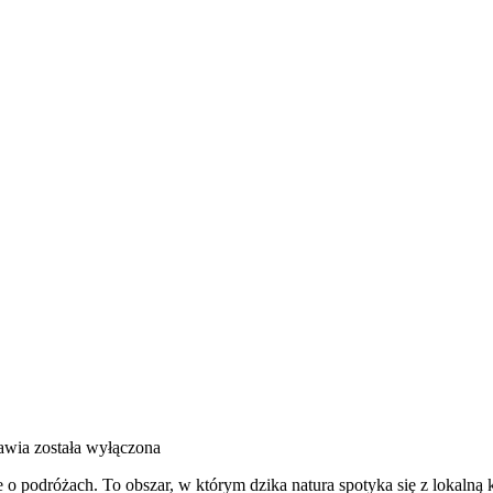
awia
została wyłączona
e o podróżach. To obszar, w którym dzika natura spotyka się z lokaln