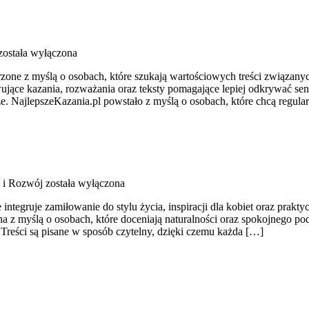
ostała wyłączona
zone z myślą o osobach, które szukają wartościowych treści związany
wujące kazania, rozważania oraz teksty pomagające lepiej odkrywać s
e. NajlepszeKazania.pl powstało z myślą o osobach, które chcą regula
 i Rozwój
została wyłączona
egruje zamiłowanie do stylu życia, inspiracji dla kobiet oraz praktyc
 myślą o osobach, które doceniają naturalności oraz spokojnego pode
 Treści są pisane w sposób czytelny, dzięki czemu każda […]