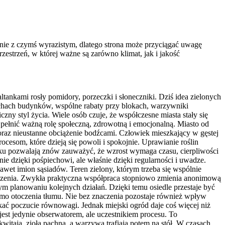
zenie z czymś wyrazistym, dlatego strona może przyciągać uwagę
zestrzeń, w której ważne są zarówno klimat, jak i jakość
ltankami rosły pomidory, porzeczki i słoneczniki. Dziś idea zielonych
achach budynków, wspólne rabaty przy blokach, warzywniki
y styl życia. Wiele osób czuje, że współczesne miasta stały się
 pełnić ważną rolę społeczną, zdrowotną i emocjonalną. Miasto od
raz nieustanne obciążenie bodźcami. Człowiek mieszkający w gęstej
cesom, które dzieją się powoli i spokojnie. Uprawianie roślin
ku pozwalają znów zauważyć, że wzrost wymaga czasu, cierpliwości
ie dzięki pośpiechowi, ale właśnie dzięki regularności i uwadze.
nawet imion sąsiadów. Teren zielony, którym trzeba się wspólnie
sadzenia. Zwykła praktyczna współpraca stopniowo zmienia anonimową
 planowaniu kolejnych działań. Dzięki temu osiedle przestaje być
mimo otoczenia tłumu. Nie bez znaczenia pozostaje również wpływ
kać poczucie równowagi. Jednak miejski ogród daje coś więcej niż
 jest jedynie obserwatorem, ale uczestnikiem procesu. To
itają, zioła pachną, a warzywa trafiają potem na stół. W czasach,