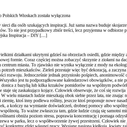
o Polskich Wioskach
została wyłączona
 sieci dla osób szukających inspiracji. Już sama nazwa buduje skojar
w. To nie jest przypadkowy zbiór treści, lecz przyjemna w odbiorze pr
jska Inspiracja – DIY […]
elkimi działkami ukrytymi gdzieś na obrzeżach osiedli, gdzie między a
owej formie. Coraz częściej można zobaczyć skrzynie z ziołami na d
entrum miasta. To zjawisko nie wynika wyłącznie z mody na ekologiczn
 potrzeb mieszkańców. Zieleń przestaje więc być dekoracją, a zaczyna
ci rozwoju. Jednocześnie jednak przyniosło pośpiech, anonimowość o
 Wszystko jest tu podporządkowane kalendarzowi obowiązków, a nie pro
a donica z bazylią lub kilka krzaków pomidorów na wspólnym podwór
staje się zaskakująco kojące. Człowiek obserwuje, że coś się rozwija n
W wielu miastach ludzie mieszkają obok siebie przez lata, nie znając 
si ziemię, ktoś inny podlewa rośliny, jeszcze ktoś proponuje nowe na
ek, a kończy na wymianie doświadczeń, drobnej pomocy albo wspólnym
j wspólnotą. To ważne zwłaszcza tam, gdzie ludzie czują się samotni 
 roślinami obniża poziom stresu, poprawia koncentrację i pomaga odzys
 drzewa w parku, lecz o współtworzenie żywej przestrzeni. Człowiek nie
konkretny efekt własnej pracy. Wysiane nasiona kiełkują, kwiaty zakw