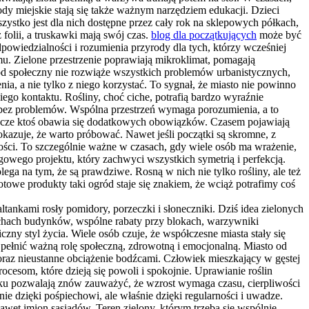
rody miejskie stają się także ważnym narzędziem edukacji. Dzieci
stko jest dla nich dostępne przez cały rok na sklepowych półkach,
folii, a truskawki mają swój czas.
blog dla początkujących
może być
dpowiedzialności i rozumienia przyrody dla tych, którzy wcześniej
u. Zielone przestrzenie poprawiają mikroklimat, pomagają
gród społeczny nie rozwiąże wszystkich problemów urbanistycznych,
, a nie tylko z niego korzystać. To sygnał, że miasto nie powinno
go kontaktu. Rośliny, choć ciche, potrafią bardzo wyraźnie
ę bez problemów. Wspólna przestrzeń wymaga porozumienia, a to
szcze ktoś obawia się dodatkowych obowiązków. Czasem pojawiają
okazuje, że warto próbować. Nawet jeśli początki są skromne, z
zości. To szczególnie ważne w czasach, gdy wiele osób ma wrażenie,
gowego projektu, który zachwyci wszystkich symetrią i perfekcją.
lega na tym, że są prawdziwe. Rosną w nich nie tylko rośliny, ale też
towe produkty taki ogród staje się znakiem, że wciąż potrafimy coś
ltankami rosły pomidory, porzeczki i słoneczniki. Dziś idea zielonych
achach budynków, wspólne rabaty przy blokach, warzywniki
y styl życia. Wiele osób czuje, że współczesne miasta stały się
 pełnić ważną rolę społeczną, zdrowotną i emocjonalną. Miasto od
raz nieustanne obciążenie bodźcami. Człowiek mieszkający w gęstej
cesom, które dzieją się powoli i spokojnie. Uprawianie roślin
ku pozwalają znów zauważyć, że wzrost wymaga czasu, cierpliwości
ie dzięki pośpiechowi, ale właśnie dzięki regularności i uwadze.
nawet imion sąsiadów. Teren zielony, którym trzeba się wspólnie