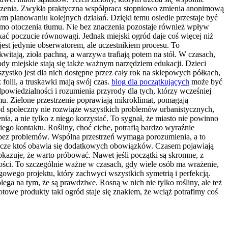
sadzenia. Zwykła praktyczna współpraca stopniowo zmienia anonimową
 planowaniu kolejnych działań. Dzięki temu osiedle przestaje być
mimo otoczenia tłumu. Nie bez znaczenia pozostaje również wpływ
kać poczucie równowagi. Jednak miejski ogród daje coś więcej niż
 jest jedynie obserwatorem, ale uczestnikiem procesu. To
itają, zioła pachną, a warzywa trafiają potem na stół. W czasach,
rody miejskie stają się także ważnym narzędziem edukacji. Dzieci
stko jest dla nich dostępne przez cały rok na sklepowych półkach,
folii, a truskawki mają swój czas.
blog dla początkujących
może być
dpowiedzialności i rozumienia przyrody dla tych, którzy wcześniej
u. Zielone przestrzenie poprawiają mikroklimat, pomagają
gród społeczny nie rozwiąże wszystkich problemów urbanistycznych,
, a nie tylko z niego korzystać. To sygnał, że miasto nie powinno
go kontaktu. Rośliny, choć ciche, potrafią bardzo wyraźnie
ę bez problemów. Wspólna przestrzeń wymaga porozumienia, a to
szcze ktoś obawia się dodatkowych obowiązków. Czasem pojawiają
okazuje, że warto próbować. Nawet jeśli początki są skromne, z
zości. To szczególnie ważne w czasach, gdy wiele osób ma wrażenie,
gowego projektu, który zachwyci wszystkich symetrią i perfekcją.
lega na tym, że są prawdziwe. Rosną w nich nie tylko rośliny, ale też
towe produkty taki ogród staje się znakiem, że wciąż potrafimy coś