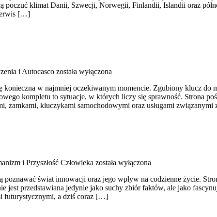
cą poczuć klimat Danii, Szwecji, Norwegii, Finlandii, Islandii oraz pó
serwis […]
zenia i Autocasco
została wyłączona
 się konieczna w najmniej oczekiwanym momencie. Zgubiony klucz do m
ego kompletu to sytuacje, w których liczy się sprawność. Strona poś
zami, zamkami, kluczykami samochodowymi oraz usługami związanymi 
anizm i Przyszłość Człowieka
została wyłączona
ą poznawać świat innowacji oraz jego wpływ na codzienne życie. Strona
ie jest przedstawiana jedynie jako suchy zbiór faktów, ale jako fascy
i futurystycznymi, a dziś coraz […]