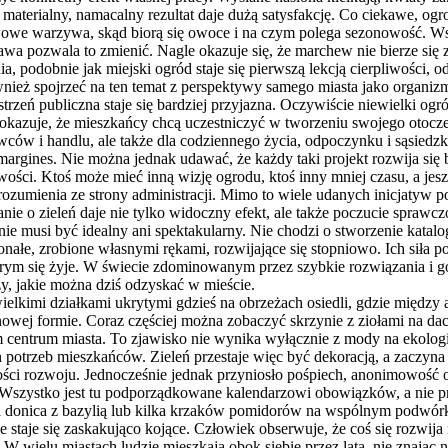
 materialny, namacalny rezultat daje dużą satysfakcję. Co ciekawe, og
we warzywa, skąd biorą się owoce i na czym polega sezonowość. Wszy
 pozwala to zmienić. Nagle okazuje się, że marchew nie bierze się z 
 podobnie jak miejski ogród staje się pierwszą lekcją cierpliwości, o
nież spojrzeć na ten temat z perspektywy samego miasta jako organizm
trzeń publiczna staje się bardziej przyjazna. Oczywiście niewielki o
zuje, że mieszkańcy chcą uczestniczyć w tworzeniu swojego otoczenia
w i handlu, ale także dla codziennego życia, odpoczynku i sąsiedzkie
margines. Nie można jednak udawać, że każdy taki projekt rozwija si
ości. Ktoś może mieć inną wizję ogrodu, ktoś inny mniej czasu, a je
rozumienia ze strony administracji. Mimo to wiele udanych inicjatyw p
nie o zieleń daje nie tylko widoczny efekt, ale także poczucie sprawc
ie musi być idealny ani spektakularny. Nie chodzi o stworzenie katalo
onałe, zrobione własnymi rękami, rozwijające się stopniowo. Ich siła po
órym się żyje. W świecie zdominowanym przez szybkie rozwiązania i go
y, jakie można dziś odzyskać w mieście.
elkimi działkami ukrytymi gdzieś na obrzeżach osiedli, gdzie między a
owej formie. Coraz częściej można zobaczyć skrzynie z ziołami na d
entrum miasta. To zjawisko nie wynika wyłącznie z mody na ekologiczn
 potrzeb mieszkańców. Zieleń przestaje więc być dekoracją, a zaczyna
ci rozwoju. Jednocześnie jednak przyniosło pośpiech, anonimowość o
 Wszystko jest tu podporządkowane kalendarzowi obowiązków, a nie pro
a donica z bazylią lub kilka krzaków pomidorów na wspólnym podwór
staje się zaskakująco kojące. Człowiek obserwuje, że coś się rozwija n
W wielu miastach ludzie mieszkają obok siebie przez lata, nie znając 