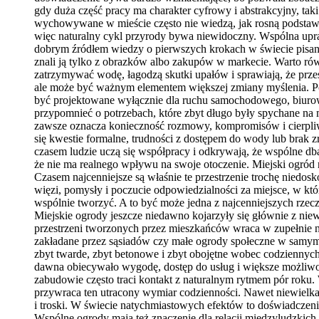
gdy duża część pracy ma charakter cyfrowy i abstrakcyjny, taki
wychowywane w mieście często nie wiedzą, jak rosną podstawo
więc naturalny cykl przyrody bywa niewidoczny. Wspólna uprawa
dobrym źródłem wiedzy o pierwszych krokach w świecie pisania,
znali ją tylko z obrazków albo zakupów w markecie. Warto rów
zatrzymywać wodę, łagodzą skutki upałów i sprawiają, że przes
ale może być ważnym elementem większej zmiany myślenia. Poka
być projektowane wyłącznie dla ruchu samochodowego, biurowcó
przypomnieć o potrzebach, które zbyt długo były spychane na 
zawsze oznacza konieczność rozmowy, kompromisów i cierpliw
się kwestie formalne, trudności z dostępem do wody lub brak z
czasem ludzie uczą się współpracy i odkrywają, że wspólne dba
że nie ma realnego wpływu na swoje otoczenie. Miejski ogród n
Czasem najcenniejsze są właśnie te przestrzenie trochę niedosk
więzi, pomysły i poczucie odpowiedzialności za miejsce, w kt
wspólnie tworzyć. A to być może jedna z najcenniejszych rzecz
Miejskie ogrody jeszcze niedawno kojarzyły się głównie z niewi
przestrzeni tworzonych przez mieszkańców wraca w zupełnie n
zakładane przez sąsiadów czy małe ogrody społeczne w samym c
zbyt twarde, zbyt betonowe i zbyt obojętne wobec codziennych
dawna obiecywało wygodę, dostęp do usług i większe możliwoś
zabudowie często traci kontakt z naturalnym rytmem pór roku.
przywraca ten utracony wymiar codzienności. Nawet niewielk
i troski. W świecie natychmiastowych efektów to doświadczenie 
Wspólne ogrody mają też znaczenie dla relacji międzyludzkich. 