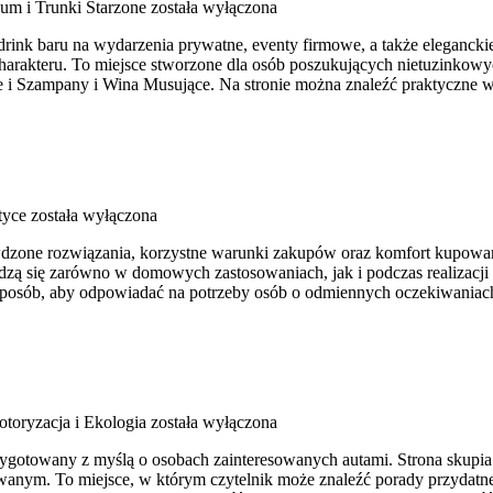
um i Trunki Starzone
została wyłączona
ink baru na wydarzenia prywatne, eventy firmowe, a także elegancki
harakteru. To miejsce stworzone dla osób poszukujących nietuzinkowy
i Szampany i Wina Musujące. Na stronie można znaleźć praktyczne w
tyce
została wyłączona
awdzone rozwiązania, korzystne warunki zakupów oraz komfort kupowani
ą się zarówno w domowych zastosowaniach, jak i podczas realizacji 
ki sposób, aby odpowiadać na potrzeby osób o odmiennych oczekiwani
toryzacja i Ekologia
została wyłączona
ygotowany z myślą o osobach zainteresowanych autami. Strona skupia
nym. To miejsce, w którym czytelnik może znaleźć porady przydatne