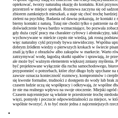
opiekować, tworzy naturalną okazję do kontaktu. Ktoś przyno
przestrzeń w miejsce spotkań. Rozmowa zaczyna się od sadzon
zbiorem zamkniętych mieszkań, a staje się choć trochę bardzie
zieleni na psychikę. Badania od dawna pokazują, że kontakt z
bierny kontakt z naturą. Tutaj nie chodzi tylko o patrzenie na
doświadczenie bywa bardzo wzmacniające, bo pozwala zobaczyć 
gdy duża część pracy ma charakter cyfrowy i abstrakcyjny, taki
wychowywane w mieście często nie wiedzą, jak rosną podstawo
więc naturalny cykl przyrody bywa niewidoczny. Wspólna uprawa
dobrym źródłem wiedzy o pierwszych krokach w świecie pisania,
znali ją tylko z obrazków albo zakupów w markecie. Warto rów
zatrzymywać wodę, łagodzą skutki upałów i sprawiają, że przes
ale może być ważnym elementem większej zmiany myślenia. Poka
być projektowane wyłącznie dla ruchu samochodowego, biurowcó
przypomnieć o potrzebach, które zbyt długo były spychane na 
zawsze oznacza konieczność rozmowy, kompromisów i cierpliw
się kwestie formalne, trudności z dostępem do wody lub brak z
czasem ludzie uczą się współpracy i odkrywają, że wspólne dba
że nie ma realnego wpływu na swoje otoczenie. Miejski ogród n
Czasem najcenniejsze są właśnie te przestrzenie trochę niedosk
więzi, pomysły i poczucie odpowiedzialności za miejsce, w kt
wspólnie tworzyć. A to być może jedna z najcenniejszych rzecz