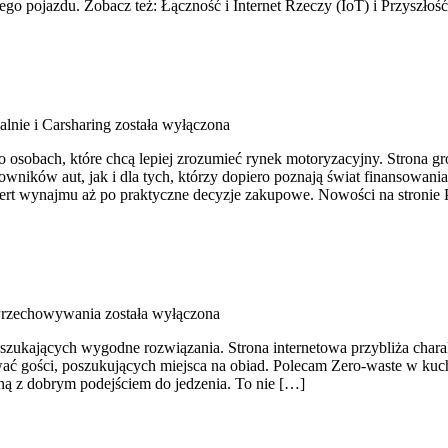
go pojazdu. Zobacz też: Łączność i Internet Rzeczy (IoT) i Przyszłoś
lnie i Carsharing
została wyłączona
o osobach, które chcą lepiej zrozumieć rynek motoryzacyjny. Strona
wników aut, jak i dla tych, którzy dopiero poznają świat finansowa
ert wynajmu aż po praktyczne decyzje zakupowe. Nowości na stronie 
Przechowywania
została wyłączona
 szukających wygodne rozwiązania. Strona internetowa przybliża charak
ować gości, poszukujących miejsca na obiad. Polecam Zero-waste w ku
ną z dobrym podejściem do jedzenia. To nie […]