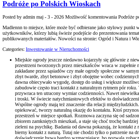
Podróże po Polskich Wioskach
Posted by admin
maj - 3 - 2026
Możliwość komentowania
Podróże p
Madlennn to miejsce, które może być odbierane jako stylowy punkt w
użytkowników, którzy lubią świeże podejście do prezentowania temató
publikowanych materiałów. Nowości na stronie: Ogród i Natura i Wie
Categories:
Inwestowanie w Nieruchomości
Miejskie ogrody jeszcze niedawno kojarzyły się głównie z niewi
przestrzeni tworzonych przez mieszkańców wraca w zupełnie n
zakładane przez sąsiadów czy małe ogrody społeczne w samym c
zbyt twarde, zbyt betonowe i zbyt obojętne wobec codziennych
dawna obiecywało wygodę, dostęp do usług i większe możliwoś
zabudowie często traci kontakt z naturalnym rytmem pór roku.
przywraca ten utracony wymiar codzienności. Nawet niewielk
i troski. W świecie natychmiastowych efektów to doświadczenie 
Wspólne ogrody mają też znaczenie dla relacji międzyludzkich. 
opiekować, tworzy naturalną okazję do kontaktu. Ktoś przyno
przestrzeń w miejsce spotkań. Rozmowa zaczyna się od sadzon
zbiorem zamkniętych mieszkań, a staje się choć trochę bardzie
zieleni na psychikę. Badania od dawna pokazują, że kontakt z
bierny kontakt z naturą. Tutaj nie chodzi tylko o patrzenie na
doświadczenie bywa bardzo wzmacniające, bo pozwala zobaczyć 